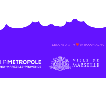
DESIGNED WITH
BY BOOYAKACHA​