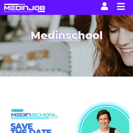
La n
Medinschool