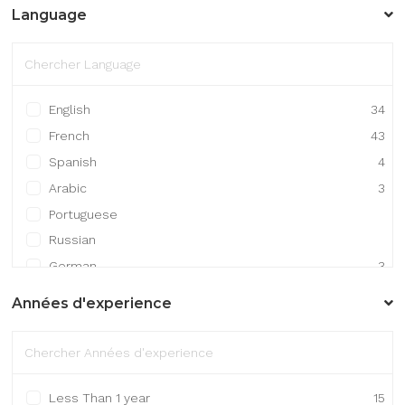
Gestion / Finance / Comptabilité
1
Language
Gestion de projet
8
Infrastructure
3
Ingénierie / R&D
7
Maintenance / Support technique
1
English
34
French
43
Spanish
4
Arabic
3
Portuguese
Russian
German
3
Mandarin Chinese
Années d'experience
Japanese
1
Other
5
Less Than 1 year
15