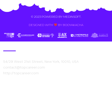
© 2023 POWERED BY
MEDINSOFT
.
DESIGNED WITH
BY BOOYAKACHA​
Contact Us
54/29 West 21st Street, New York, 10010, USA
contact@topcareer.com
http://topcareer.com