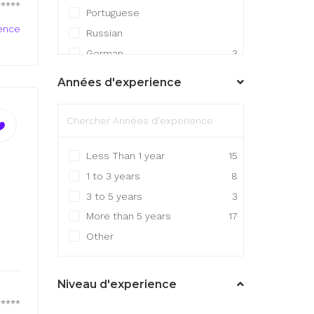
*****
Portuguese
ence
Russian
German
3
Mandarin Chinese
Années d'experience
Japanese
1
Other
5
Less Than 1 year
15
1 to 3 years
8
3 to 5 years
3
More than 5 years
17
Other
Niveau d'experience
*****