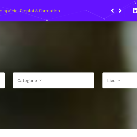
Du 8 au 11 mars 2021, le Wagon Marseille 
les métiers du numérique
Categorie
Lieu