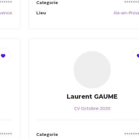
******
Categorie
******
ovence
Lieu
Aix-en-Prov
Laurent GAUME
CV Octobre 2020
******
Categorie
******