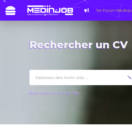
Rechercher un CV
Mots Clés:
Html, Css, Php