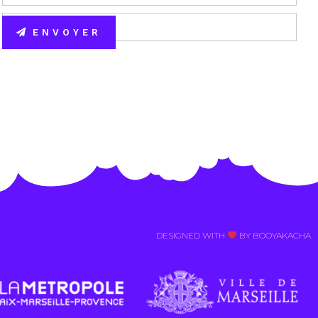
ENVOYER
Alternative:
DESIGNED WITH
BY BOOYAKACHA​