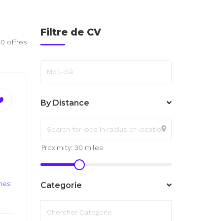
Filtre de CV
50 offres
Mot-clé
By Distance
ines
Categorie