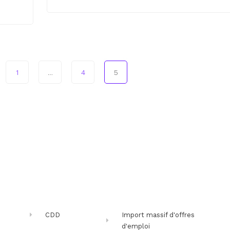
1
…
4
5
CDD
Import massif d'offres
d'emploi