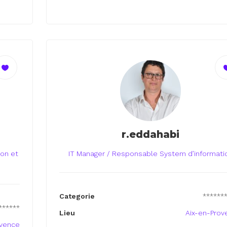
r.eddahabi
on et
IT Manager / Responsable System d’informati
Categorie
******
******
Lieu
Aix-en-Prov
ovence