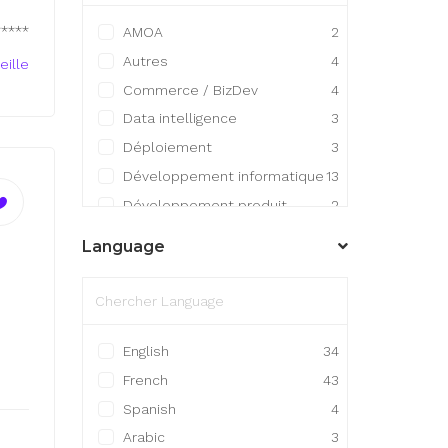
*****
AMOA
2
Autres
4
eille
Commerce / BizDev
4
Data intelligence
3
Déploiement
3
Développement informatique
13
Développement produit
2
Gestion / Finance /
Language
Comptabilité
1
Gestion de projet
8
Infrastructure
3
Ingénierie / R&D
7
English
34
Maintenance / Support
French
43
technique
1
Spanish
4
Arabic
3