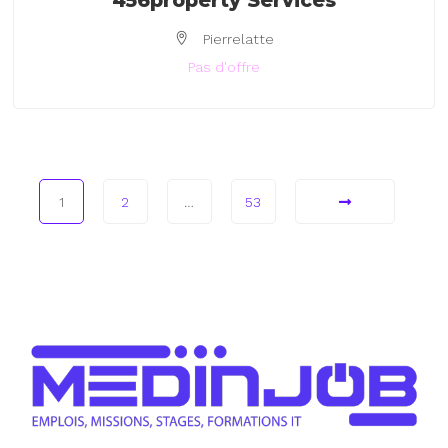
456property Services
Pierrelatte
Pas d'offre
1
2
…
53