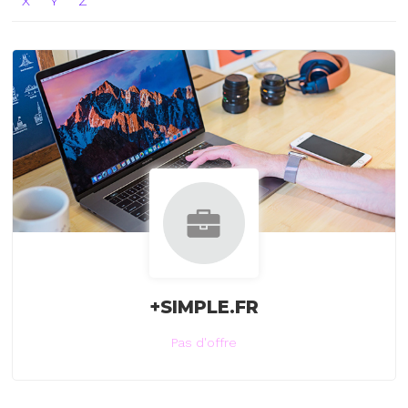
X
Y
Z
+SIMPLE.FR
Pas d'offre