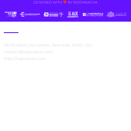
DESIGNED WITH
BY BOOYAKACHA​
Contact Us
54/29 West 21st Street, New York, 10010, USA
contact@topcareer.com
http://topcareer.com