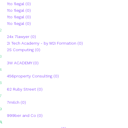
1to 1legal (0)
1to 1legal (0)
1to 1legal (0)
1to 1legal (0)
2
24x 7lawyer (0)
2i Tech Academy - by M2i Formation (0)
2S Computing (0)
3
3W ACADEMY (0)
4
456property Consulting (0)
6
62 Ruby Street (0)
7
7milch (0)
9
999ber and Co (0)
А