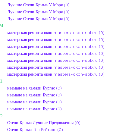
Лучшие Отели Крыма У Моря (0)
Лучшие Отели Крыма У Моря (0)
Лучшие Отели Крыма У Моря (0)
М
мастерская ремонта окон masters-okon-spb.ru (0)
мастерская ремонта окон masters-okon-spb.ru (0)
мастерская ремонта окон masters-okon-spb.ru (0)
мастерская ремонта окон masters-okon-spb.ru (0)
мастерская ремонта окон masters-okon-spb.ru (0)
мастерская ремонта окон masters-okon-spb.ru (0)
мастерская ремонта окон masters-okon-spb.ru (0)
Н
наемане на хамали Бургас (0)
наемане на хамали Бургас (0)
наемане на хамали Бургас (0)
наемане на хамали Бургас (0)
О
Отели Крыма Лучшие Предложения (0)
Отели Крыма Топ Рейтинг (0)