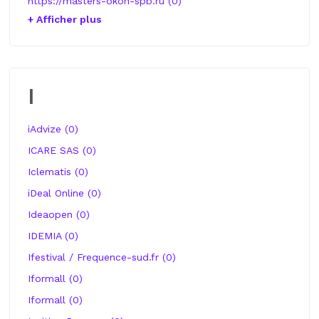
https://masters-okon-spb.ru (0)
+ Afficher plus
I
iAdvize (0)
ICARE SAS (0)
Iclematis (0)
iDeal Online (0)
Ideaopen (0)
IDEMIA (0)
Ifestival / Frequence-sud.fr (0)
Iformall (0)
Iformall (0)