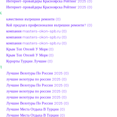
Интернет-провайдеры Красноярска Рейтинг 2025 (0)
Интернет-провайдеры Красноярска Рейтинг 2025 (0)
К
качествени вътрешни ремонти (0)
Кой предлага професионални вътрешни ремонти? (0)
компания masters-okon-spb.ru (0)
компания masters-okon-spb.ru (0)
компания masters-okon-spb.ru (0)
Крым Топ Отелей У Моря (0)
Крым Топ Отелей У Моря (0)
Курорты Турции Лучшие (0)
Л
Лучшие Велотуры По России 2025 (0)
лучшие велотуры по россии 2025 (0)
Лучшие Велотуры По России 2025 (0)
лучшие велотуры по россии 2025 (0)
лучшие велотуры по россии 2025 (0)
Лучшие Велотуры По России 2025 (0)
Лучшие Места Отдыха В Турции (0)
Лучшие Места Отдыха В Турции (0)