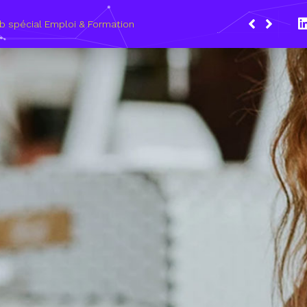
Du 8 au
les mét