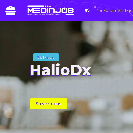
791 vues
HalioDx
Suivez nous