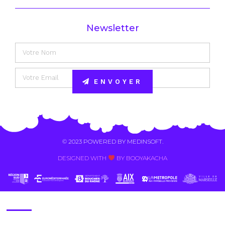
Newsletter
ENVOYER
Alternative:
© 2023 POWERED BY
MEDINSOFT
.
DESIGNED WITH
BY BOOYAKACHA​
Contact Us