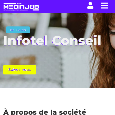
La n
663 vues
Infotel Conseil
Suivez nous
À propos de la société