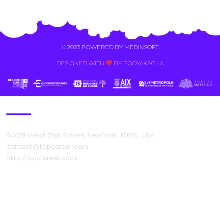
Alternative:
© 2023 POWERED BY
MEDINSOFT
.
DESIGNED WITH
BY BOOYAKACHA​
Contact Us
54/29 West 21st Street, New York, 10010, USA
contact@topcareer.com
http://topcareer.com