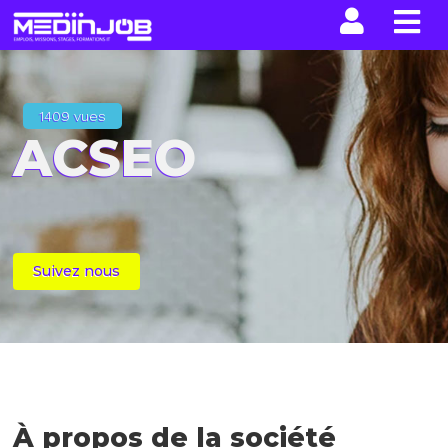
La n
1409 vues
ACSEO
Suivez nous
À propos de la société