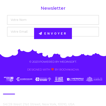
Newsletter
ENVOYER
Alternative:
© 2023 POWERED BY
MEDINSOFT
.
DESIGNED WITH
BY BOOYAKACHA​
Contact Us
54/29 West 21st Street, New York, 10010, USA