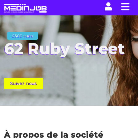
La n
2502 vues
62 Ruby Street
Suivez nous
À propos de la société