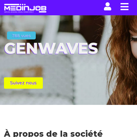
La n
788 vues
GENWAVES
Suivez nous
À propos de la société