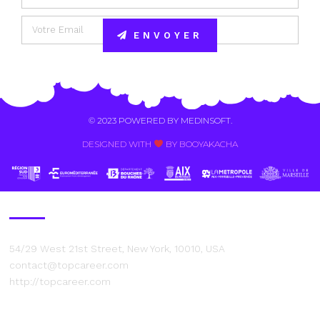
ENVOYER
Alternative:
© 2023 POWERED BY
MEDINSOFT
.
DESIGNED WITH
BY BOOYAKACHA​
Contact Us
54/29 West 21st Street, New York, 10010, USA
contact@topcareer.com
http://topcareer.com