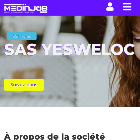
La n
887 vues
SAS YESWELOC
Suivez nous
À propos de la société