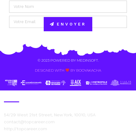
ENVOYER
Alternative:
© 2023 POWERED BY
MEDINSOFT
.
DESIGNED WITH
BY BOOYAKACHA​
Contact Us
54/29 West 21st Street, New York, 10010, USA
contact@topcareer.com
http://topcareer.com