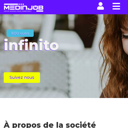
La n
800 vues
infinito
Suivez nous
À propos de la société