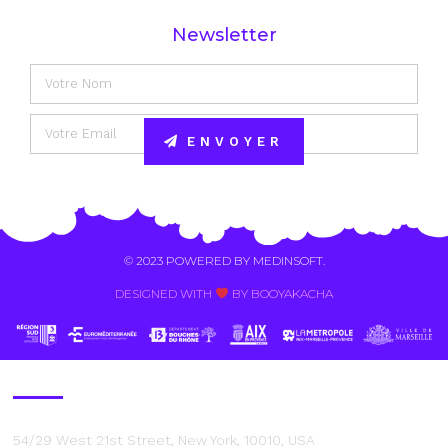
Newsletter
ENVOYER
Alternative:
© 2023 POWERED BY
MEDINSOFT
.
DESIGNED WITH
BY BOOYAKACHA​
Contact Us
54/29 West 21st Street, New York, 10010, USA