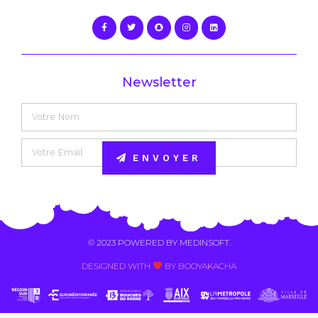
Newsletter
ENVOYER
Alternative:
© 2023 POWERED BY
MEDINSOFT
.
DESIGNED WITH
BY BOOYAKACHA​