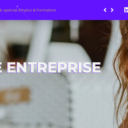
Du 8 au 1
les méti
E ENTREPRISE