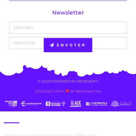
Newsletter
ENVOYER
Alternative:
© 2023 POWERED BY
MEDINSOFT
.
DESIGNED WITH
BY BOOYAKACHA​
Contact Us
54/29 West 21st Street, New York, 10010, USA