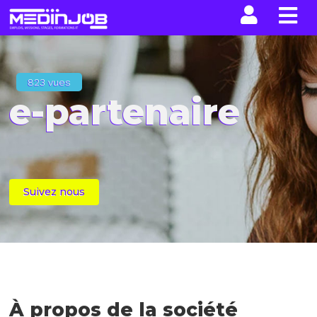
La n
823 vues
e-partenaire
Suivez nous
À propos de la société