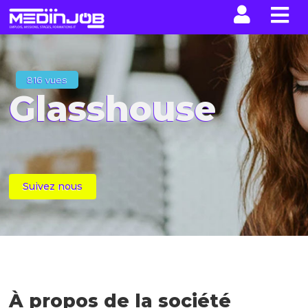
La n
816 vues
Glasshouse
Suivez nous
À propos de la société