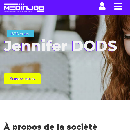
La n
678 vues
Jennifer DODS
Suivez nous
À propos de la société