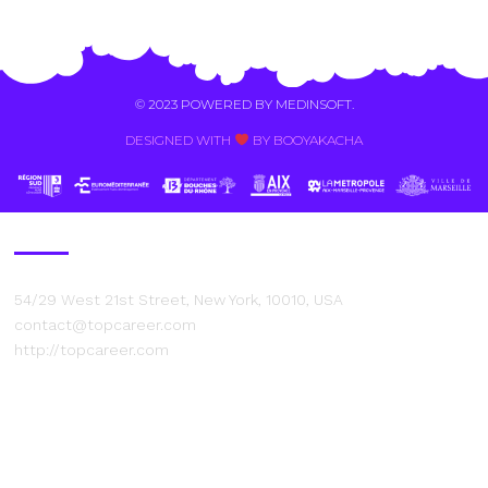
Alternative:
© 2023 POWERED BY
MEDINSOFT
.
DESIGNED WITH
BY BOOYAKACHA​
Contact Us
54/29 West 21st Street, New York, 10010, USA
contact@topcareer.com
http://topcareer.com