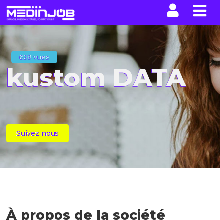
La n
638 vues
kustom DATA
Suivez nous
À propos de la société