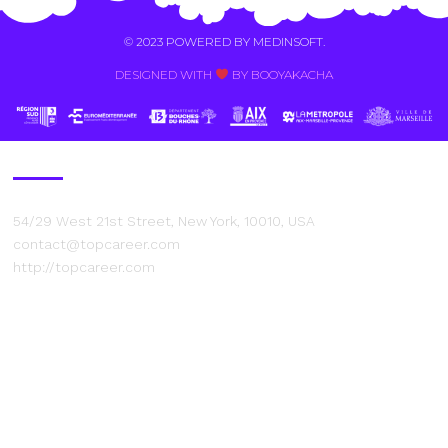
© 2023 POWERED BY
MEDINSOFT
.
DESIGNED WITH
BY BOOYAKACHA​
Contact Us
54/29 West 21st Street, New York, 10010, USA
contact@topcareer.com
http://topcareer.com