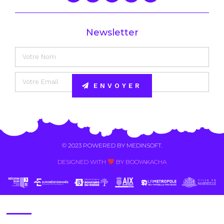
Newsletter
ENVOYER
Alternative:
© 2023 POWERED BY
MEDINSOFT
.
DESIGNED WITH
BY BOOYAKACHA​
Contact Us