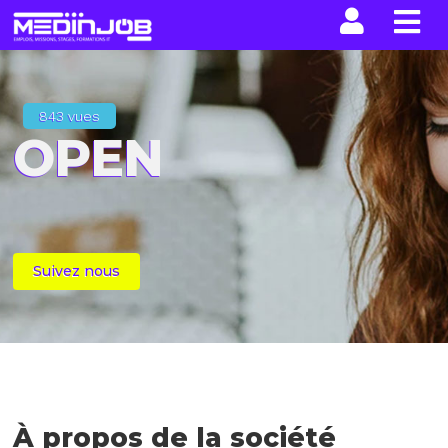
La n
843 vues
OPEN
Suivez nous
À propos de la société