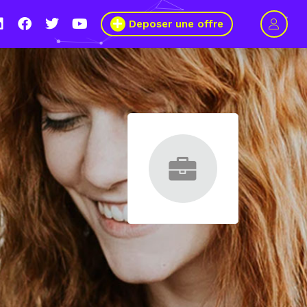
Deposer une offre
rs 2021, le Wagon Marseille s’engage pour plus de mixité dans
du numérique