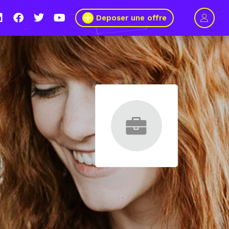
Deposer une offre
 2021, le Wagon Marseille s’engage pour plus de mixité dans
 numérique