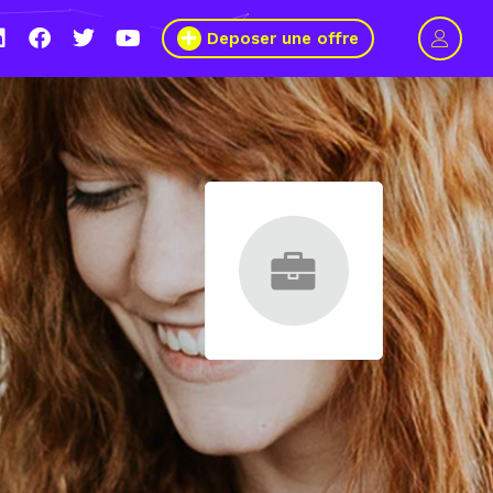
Deposer une offre
 2021, le Wagon Marseille s’engage pour plus de mixité dans
 numérique