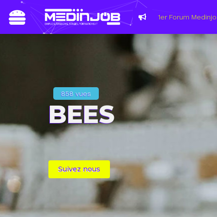
858 vues
BEES
Suivez nous