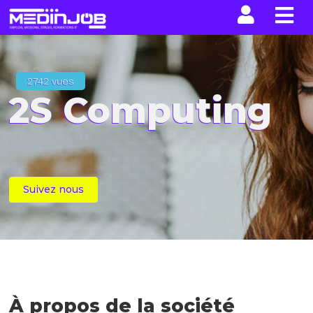
La n
2742 vues
2S Computing
Suivez nous
À propos de la société