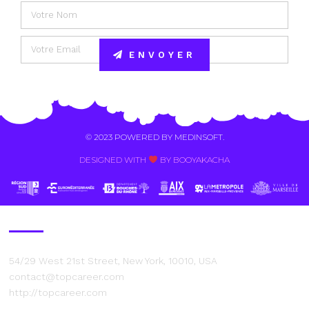
ENVOYER
Alternative:
© 2023 POWERED BY
MEDINSOFT
.
DESIGNED WITH
BY BOOYAKACHA​
Contact Us
54/29 West 21st Street, New York, 10010, USA
contact@topcareer.com
http://topcareer.com