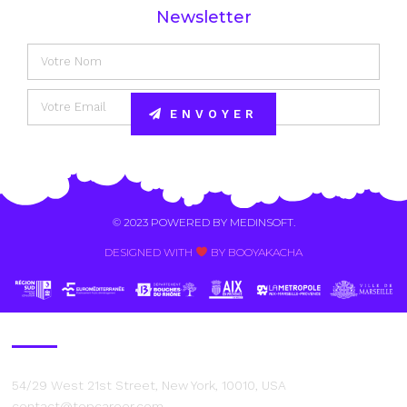
Newsletter
ENVOYER
Alternative:
© 2023 POWERED BY
MEDINSOFT
.
DESIGNED WITH
BY BOOYAKACHA​
Contact Us
54/29 West 21st Street, New York, 10010, USA
contact@topcareer.com