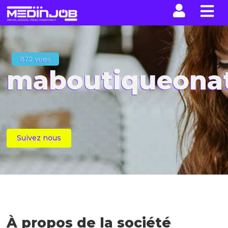
La n
872 vues
maboutiqueonat
Suivez nous
À propos de la société