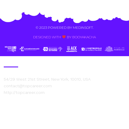
Alternative:
© 2023 POWERED BY
MEDINSOFT
.
DESIGNED WITH
BY BOOYAKACHA​
Contact Us
54/29 West 21st Street, New York, 10010, USA
contact@topcareer.com
http://topcareer.com