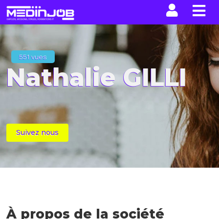
La n
551 vues
Nathalie GILLI
Suivez nous
À propos de la société