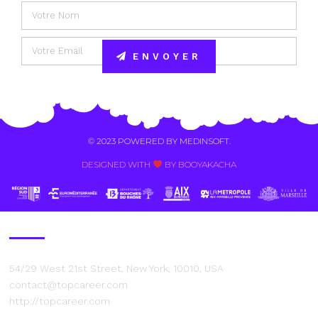
ENVOYER
Alternative:
© 2023 POWERED BY
MEDINSOFT
.
DESIGNED WITH
BY BOOYAKACHA​
Contact Us
54/29 West 21st Street, New York, 10010, USA
contact@topcareer.com
http://topcareer.com