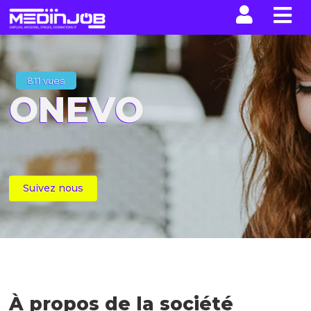
La n
811 vues
ONEVO
Suivez nous
À propos de la société