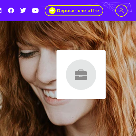
Deposer une offre
 2021, le Wagon Marseille s’engage pour plus de mixité dans
 numérique