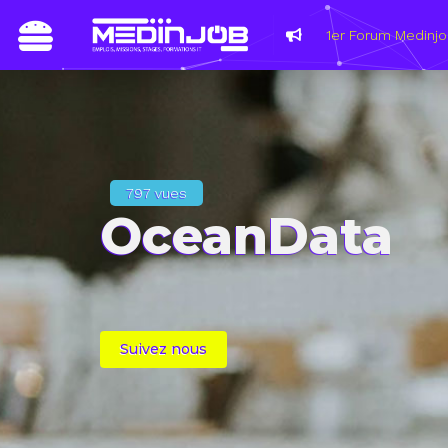
797 vues
OceanData
Suivez nous