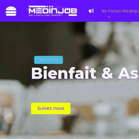
844 vues
Bienfait & A
Suivez nous