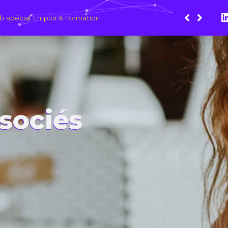
Du 8 
les 
ssociés