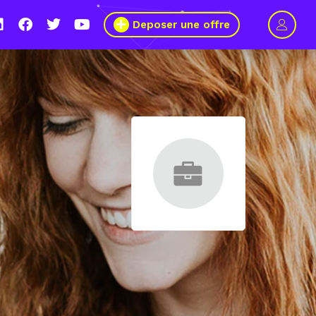
Deposer une offre
au 11 mars 2021, le Wagon Marseille s’engage pour plus de mixité 
métiers du numérique