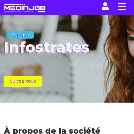
La n
841 vues
Infostrates
Suivez nous
À propos de la société