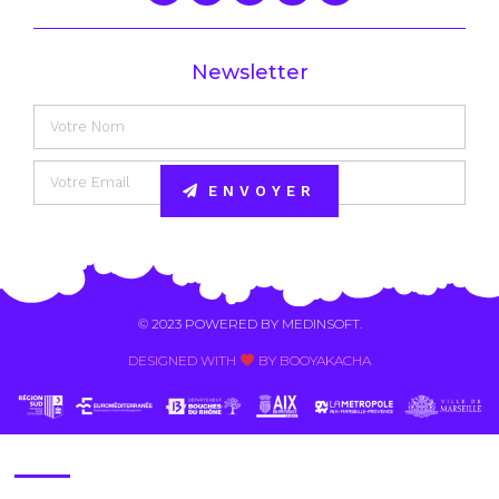
Newsletter
ENVOYER
Alternative:
© 2023 POWERED BY
MEDINSOFT
.
DESIGNED WITH
BY BOOYAKACHA​
Contact Us