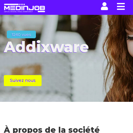
La n
1240 vues
Addixware
Suivez nous
À propos de la société