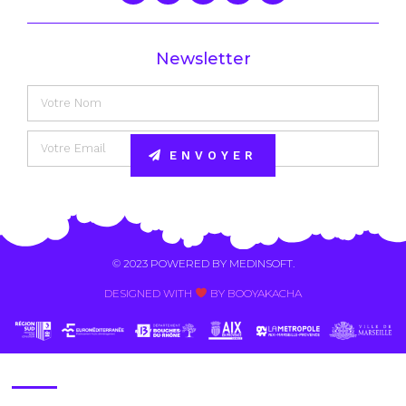
Newsletter
ENVOYER
Alternative:
© 2023 POWERED BY
MEDINSOFT
.
DESIGNED WITH
BY BOOYAKACHA​
Contact Us