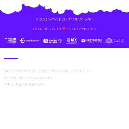
© 2023 POWERED BY
MEDINSOFT
.
DESIGNED WITH
BY BOOYAKACHA​
Contact Us
54/29 West 21st Street, New York, 10010, USA
contact@topcareer.com
http://topcareer.com