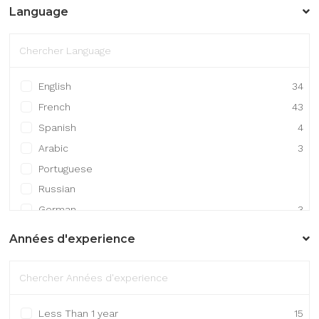
Gestion / Finance / Comptabilité
1
Language
Gestion de projet
8
Infrastructure
3
Ingénierie / R&D
7
Maintenance / Support technique
1
English
34
French
43
Spanish
4
Arabic
3
Portuguese
Russian
German
3
Mandarin Chinese
Années d'experience
Japanese
1
Other
5
Less Than 1 year
15