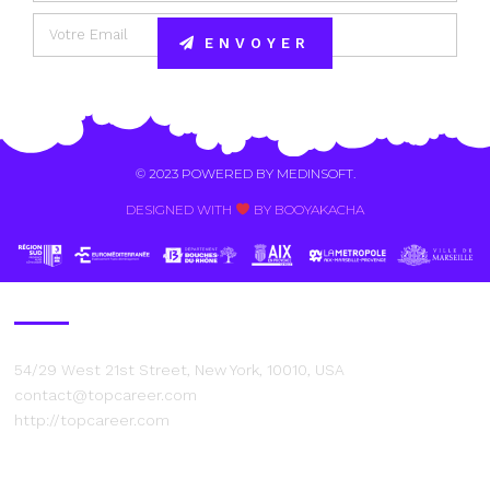
ENVOYER
Alternative:
© 2023 POWERED BY
MEDINSOFT
.
DESIGNED WITH
BY BOOYAKACHA​
Contact Us
54/29 West 21st Street, New York, 10010, USA
contact@topcareer.com
http://topcareer.com