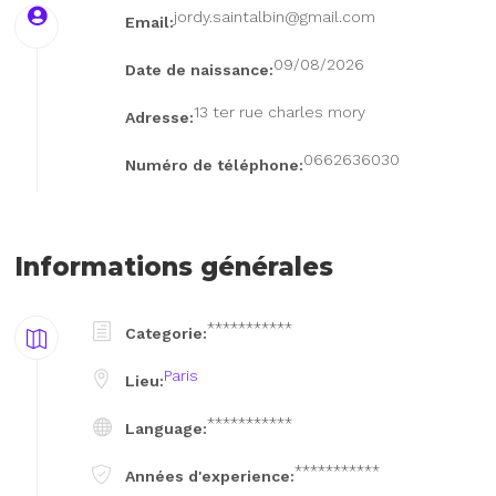
jordy.saintalbin@gmail.com
Email:
09/08/2026
Date de naissance:
13 ter rue charles mory
Adresse:
0662636030
Numéro de téléphone:
Informations générales
***********
Categorie:
Paris
Lieu:
***********
Language:
***********
Années d'experience: