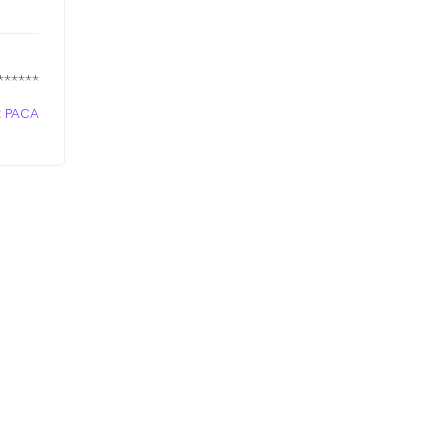
******
t PACA