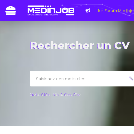
1er Forum Medinjo
Rechercher un CV
Mots Clés:
Html, Css, Php