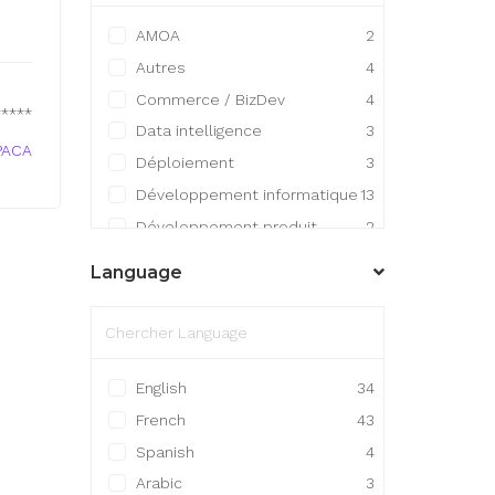
AMOA
2
Autres
4
Commerce / BizDev
4
*****
Data intelligence
3
PACA
Déploiement
3
Développement informatique
13
Développement produit
2
Gestion / Finance /
Language
Comptabilité
1
Gestion de projet
8
Infrastructure
3
Ingénierie / R&D
7
English
34
Maintenance / Support
French
43
technique
1
Spanish
4
Arabic
3