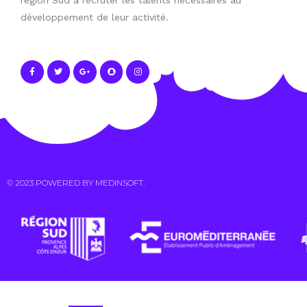
région Sud à recruter les talents nécessaires au
développement de leur activité.
© 2023 POWERED BY
MEDINSOFT
.
Contact Us