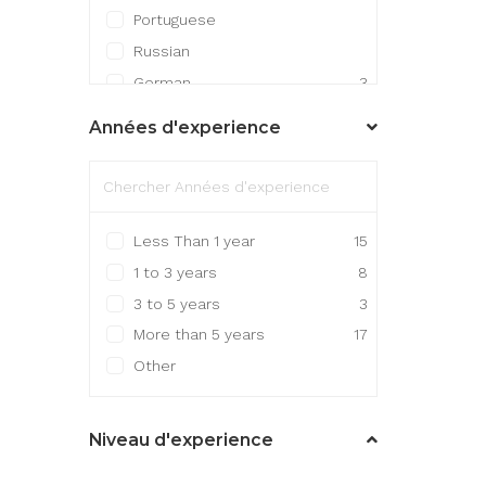
Portuguese
Russian
German
3
Mandarin Chinese
Années d'experience
Japanese
1
Other
5
Less Than 1 year
15
1 to 3 years
8
3 to 5 years
3
More than 5 years
17
Other
Niveau d'experience