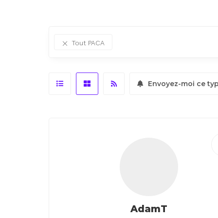
Tout PACA
Envoyez-moi ce ty
AdamT