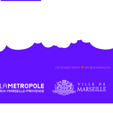
Alternative:
DESIGNED WITH
BY BOOYAKACHA​