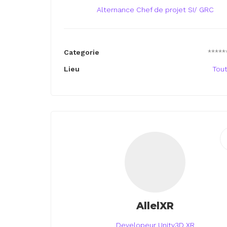
Alternance Chef de projet SI/ GRC
Categorie
*****
Lieu
Tou
AllelXR
Developeur Unity3D XR