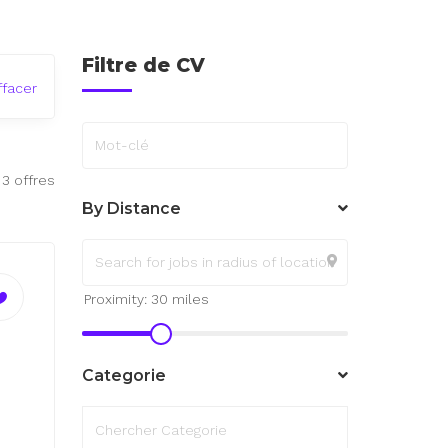
Filtre de CV
ffacer
Mot-clé
 3 offres
By Distance
Categorie