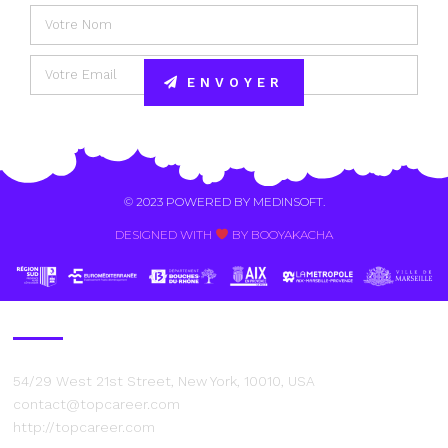
ENVOYER
Alternative:
© 2023 POWERED BY
MEDINSOFT
.
DESIGNED WITH
BY BOOYAKACHA​
Contact Us
54/29 West 21st Street, New York, 10010, USA
contact@topcareer.com
http://topcareer.com