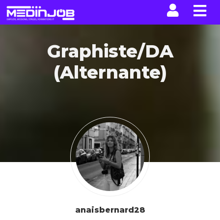
La n
Graphiste/DA
(Alternante)
anaisbernard28