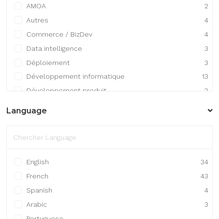
AMOA
2
Autres
4
Commerce / BizDev
4
Data intelligence
3
Déploiement
3
Développement informatique
13
Développement produit
2
Gestion / Finance / Comptabilité
1
Language
Gestion de projet
8
Infrastructure
3
Ingénierie / R&D
7
Maintenance / Support technique
1
English
34
French
43
Spanish
4
Arabic
3
Portuguese