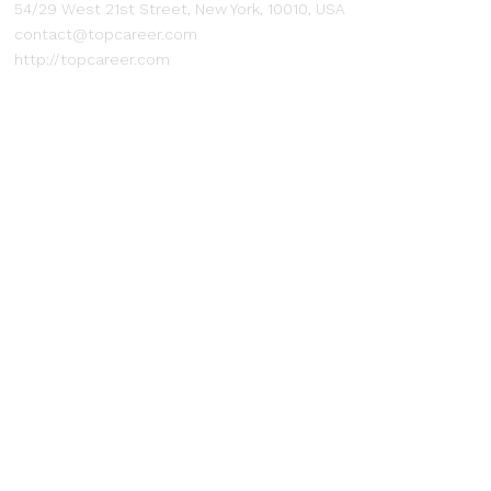
54/29 West 21st Street, New York, 10010, USA
contact@topcareer.com
http://topcareer.com