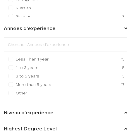
Russian
German
3
Mandarin Chinese
Années d'experience
Japanese
1
Other
5
Less Than 1 year
15
1 to 3 years
8
3 to 5 years
3
More than 5 years
17
Other
Niveau d'experience
Highest Degree Level