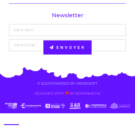
Newsletter
ENVOYER
Alternative:
© 2023 POWERED BY
MEDINSOFT
.
DESIGNED WITH
BY BOOYAKACHA​
Contact Us