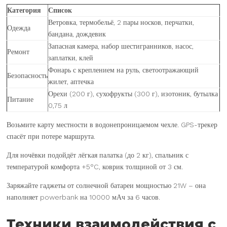
Категория
Список
Ветровка, термобельё, 2 пары носков, перчатки,
Одежда
бандана, дождевик
Запасная камера, набор шестигранников, насос,
Ремонт
заплатки, клей
Фонарь с креплением на руль, светоотражающий
Безопасность
жилет, аптечка
Орехи (200 г), сухофрукты (300 г), изотоник, бутылка
Питание
0,75 л
Возьмите карту местности в водонепроницаемом чехле. GPS-трекер
спасёт при потере маршрута.
Для ночёвки подойдёт лёгкая палатка (до 2 кг), спальник с
температурой комфорта +5°C, коврик толщиной от 3 см.
Заряжайте гаджеты от солнечной батареи мощностью 21W – она
наполняет powerbank на 10000 мАч за 6 часов.
Техники взаимодействия с