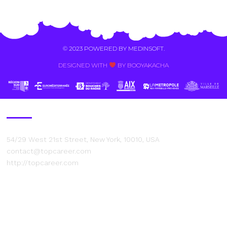
Alternative:
© 2023 POWERED BY
MEDINSOFT
.
DESIGNED WITH
BY BOOYAKACHA​
Contact Us
54/29 West 21st Street, New York, 10010, USA
contact@topcareer.com
http://topcareer.com