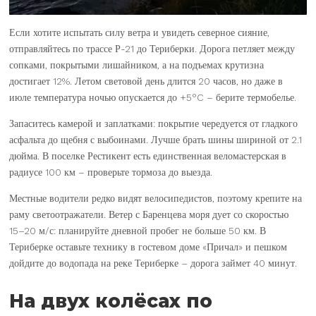
Если хотите испытать силу ветра и увидеть северное сияние,
отправляйтесь по трассе Р-21 до Териберки. Дорога петляет между
сопками, покрытыми лишайником, а на подъемах крутизна
достигает 12%. Летом световой день длится 20 часов, но даже в
июле температура ночью опускается до +5°C – берите термобелье.
Запаситесь камерой и заплатками: покрытие чередуется от гладкого
асфальта до щебня с выбоинами. Лучше брать шины шириной от 2.1
дюйма. В поселке Рестикент есть единственная веломастерская в
радиусе 100 км – проверьте тормоза до выезда.
Местные водители редко видят велосипедистов, поэтому крепите на
раму светоотражатели. Ветер с Баренцева моря дует со скоростью
15–20 м/с: планируйте дневной пробег не больше 50 км. В
Териберке оставьте технику в гостевом доме «Причал» и пешком
дойдите до водопада на реке Териберке – дорога займет 40 минут.
На двух колёсах по