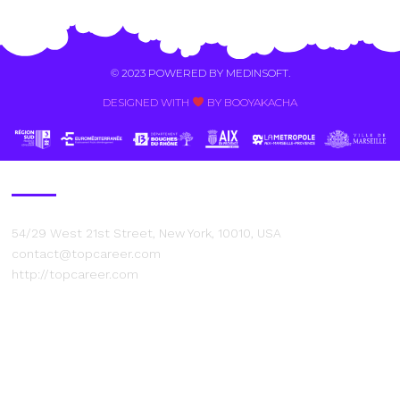
© 2023 POWERED BY
MEDINSOFT
.
DESIGNED WITH
BY BOOYAKACHA​
Contact Us
54/29 West 21st Street, New York, 10010, USA
contact@topcareer.com
http://topcareer.com