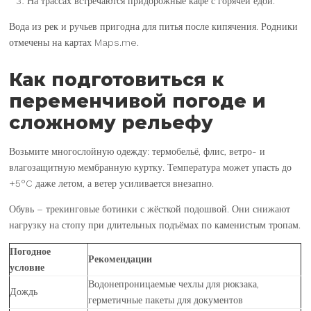
На трассах встречаются придорожные кафе с горячей едой.
Вода из рек и ручьев пригодна для питья после кипячения. Родники
отмечены на картах Maps.me.
Как подготовиться к
переменчивой погоде и
сложному рельефу
Возьмите многослойную одежду: термобельё, флис, ветро- и
влагозащитную мембранную куртку. Температура может упасть до
+5°C даже летом, а ветер усиливается внезапно.
Обувь – трекинговые ботинки с жёсткой подошвой. Они снижают
нагрузку на стопу при длительных подъёмах по каменистым тропам.
Погодное
Рекомендации
условие
Водонепроницаемые чехлы для рюкзака,
Дождь
герметичные пакеты для документов