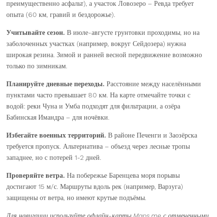
преимущественно асфальт), а участок Ловозеро – Ревда требует
опыта (60 км, гравий и бездорожье).
Учитывайте сезон.
В июле-августе грунтовки проходимы, но на
заболоченных участках (например, вокруг Сейдозера) нужна
широкая резина. Зимой и ранней весной передвижение возможно
только по зимникам.
Планируйте дневные переходы.
Расстояние между населёнными
пунктами часто превышает 80 км. На карте отмечайте точки с
водой: реки Чуна и Умба подходят для фильтрации, а озёра
Бабинская Имандра – для ночёвки.
Избегайте военных территорий.
В районе Печенги и Заозёрска
требуется пропуск. Альтернатива – объезд через лесные тропы
западнее, но с потерей 1-2 дней.
Проверяйте ветра.
На побережье Баренцева моря порывы
достигают 15 м/с. Маршруты вдоль рек (например, Варзуга)
защищены от ветра, но имеют крутые подъёмы.
Для навигации используйте офлайн-карты Maps.me с отмеченными