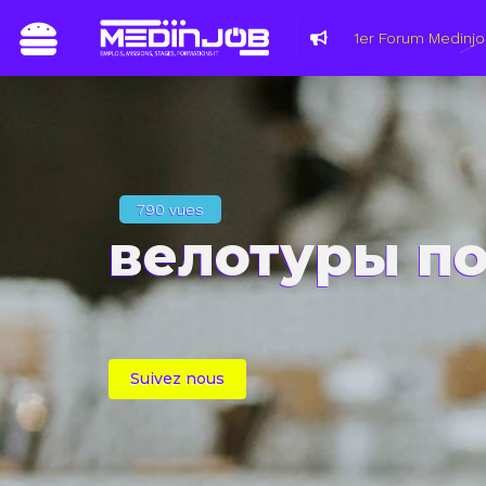
Du 8 au 11 m
les métiers 
790 vues
велотуры по
Suivez nous