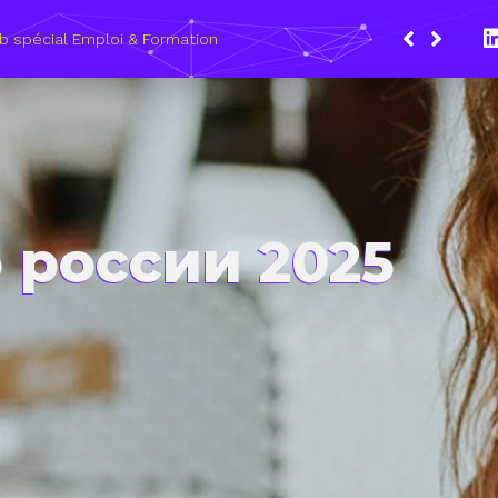
ars 2021, le Wagon Marseille s’engage pour plus de mixité dans
du numérique
 россии 2025