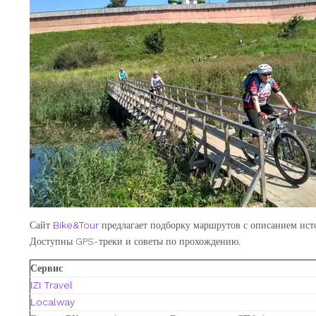
Сайт
Bike&Tour
предлагает подборку маршрутов с описанием исто
Доступны GPS-треки и советы по прохождению.
Сервис
IZI Travel
Localway