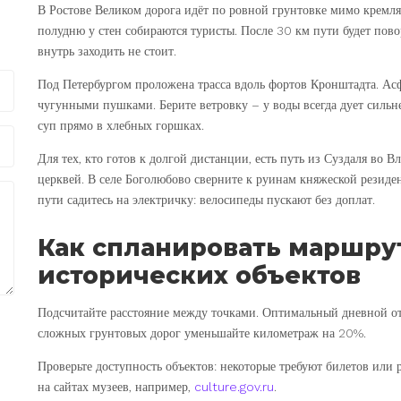
В Ростове Великом дорога идёт по ровной грунтовке мимо кремля
полудню у стен собираются туристы. После 30 км пути будет пово
внутрь заходить не стоит.
Под Петербургом проложена трасса вдоль фортов Кронштадта. Асф
чугунными пушками. Берите ветровку – у воды всегда дует сильн
суп прямо в хлебных горшках.
Для тех, кто готов к долгой дистанции, есть путь из Суздаля во 
церквей. В селе Боголюбово сверните к руинам княжеской резиден
пути садитесь на электричку: велосипеды пускают без доплат.
Как спланировать маршрут
исторических объектов
Подсчитайте расстояние между точками. Оптимальный дневной от
сложных грунтовых дорог уменьшайте километраж на 20%.
Проверьте доступность объектов: некоторые требуют билетов ил
на сайтах музеев, например,
culture.gov.ru
.