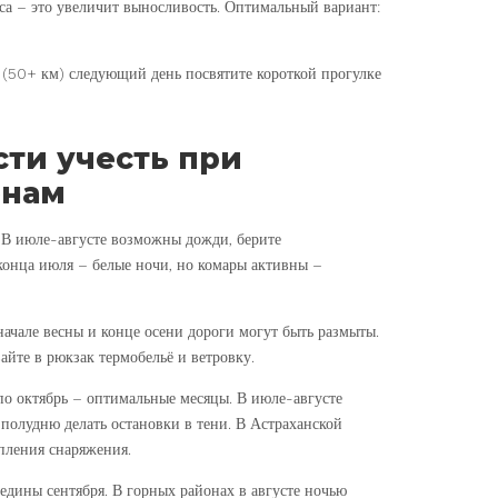
еса – это увеличит выносливость. Оптимальный вариант:
 (50+ км) следующий день посвятите короткой прогулке
ти учесть при
онам
 В июле-августе возможны дожди, берите
конца июля – белые ночи, но комары активны –
начале весны и конце осени дороги могут быть размыты.
айте в рюкзак термобельё и ветровку.
по октябрь – оптимальные месяцы. В июле-августе
 полудню делать остановки в тени. В Астраханской
епления снаряжения.
дины сентября. В горных районах в августе ночью