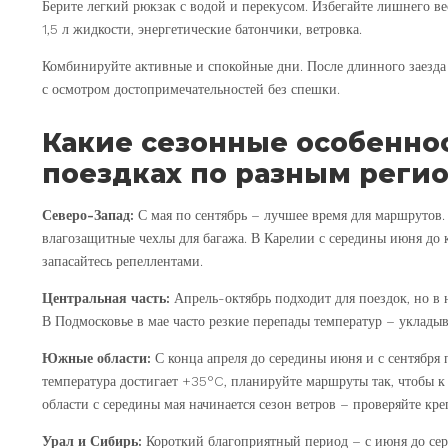
Берите легкий рюкзак с водой и перекусом. Избегайте лишнего в
1,5 л жидкости, энергетические батончики, ветровка.
Комбинируйте активные и спокойные дни. После длинного заезда
с осмотром достопримечательностей без спешки.
Какие сезонные особеннос
поездках по разным реги
Северо-Запад:
С мая по сентябрь – лучшее время для маршрутов.
влагозащитные чехлы для багажа. В Карелии с середины июня до 
запасайтесь репеллентами.
Центральная часть:
Апрель-октябрь подходит для поездок, но в 
В Подмосковье в мае часто резкие перепады температур – укладыв
Южные области:
С конца апреля до середины июня и с сентября 
температура достигает +35°C, планируйте маршруты так, чтобы к
области с середины мая начинается сезон ветров – проверяйте кр
Урал и Сибирь:
Короткий благоприятный период – с июня до сере