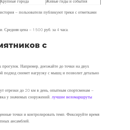
Крупные города
Живые гиды и события
история – пользователи публикуют треки с отметками
. Средняя цена – 1 500 руб. за 4 часа.
мятников с
 прогулок. Например, доезжайте до точки на двух
кой подход снимет нагрузку с мышц и позволит детально
ут отрезки до 20 км в день, опытным спортсменам –
новка у значимых сооружений.
лучшие веломаршруты
енные точки и контролировать темп. Фиксируйте время
упных ансамблей.