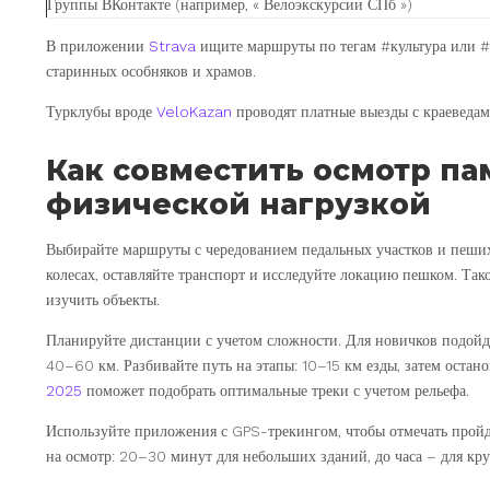
Группы ВКонтакте (например, « Велоэкскурсии СПб »)
В приложении
Strava
ищите маршруты по тегам #культура или #
старинных особняков и храмов.
Турклубы вроде
VeloKazan
проводят платные выезды с краеведами
Как совместить осмотр па
физической нагрузкой
Выбирайте маршруты с чередованием педальных участков и пеших
колесах, оставляйте транспорт и исследуйте локацию пешком. Та
изучить объекты.
Планируйте дистанции с учетом сложности. Для новичков подойд
40–60 км. Разбивайте путь на этапы: 10–15 км езды, затем оста
2025
поможет подобрать оптимальные треки с учетом рельефа.
Используйте приложения с GPS-трекингом, чтобы отмечать пройд
на осмотр: 20–30 минут для небольших зданий, до часа – для кр