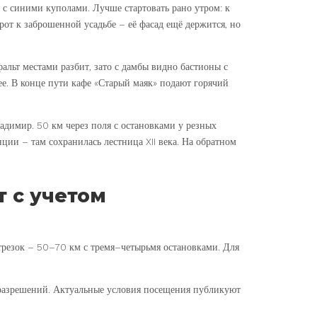
 с синими куполами. Лучше стартовать рано утром: к
рот к заброшенной усадьбе – её фасад ещё держится, но
альт местами разбит, зато с дамбы видно бастионы с
ее. В конце пути кафе «Старый маяк» подают горячий
Владимир. 50 км через поля с остановками у резных
ции – там сохранилась лестница XII века. На обратном
 с учетом
резок – 50–70 км с тремя–четырьмя остановками. Для
и разрешений. Актуальные условия посещения публикуют