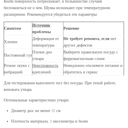
Когда
поверхность потрескивает, в большинстве случаев
беспокоиться не о чем. Шумы возникают при температурном
расширении. Рекомендуется убедиться эти параметры:
Источник
Симптом
Решение
проблемы
Деформация от
Не требует
ремонта, если
нет
Хлопки
температуры
других дефектов
Плохое дно
Выберите правильную посуду с
Постоянный гул
утвари
ферромагнитным слоем
Резкие звуки с
Неисправность
Немедленно отключите питание и
вибрацией
креплений
обратитесь в сервис
Для тестирования выполните тест без посуды. При тихой работе,
виновата утварь.
Оптимальные характеристики утвари:
Диаметр дна: не менее 12 см
Плотность материала: 2 миллиметра и более