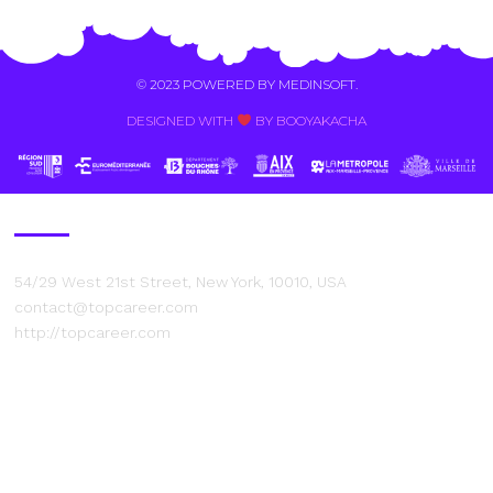
© 2023 POWERED BY
MEDINSOFT
.
DESIGNED WITH
BY BOOYAKACHA​
Contact Us
54/29 West 21st Street, New York, 10010, USA
contact@topcareer.com
http://topcareer.com