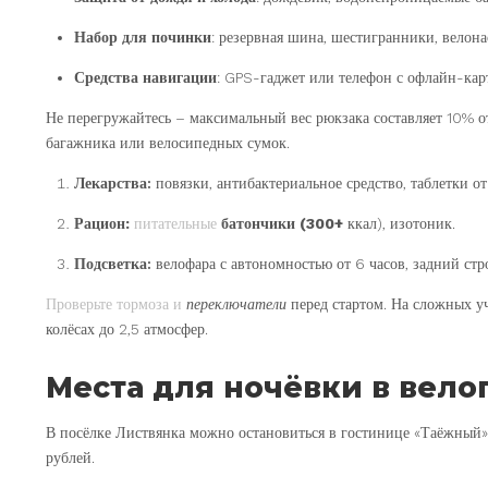
Набор для починки
: резервная шина, шестигранники, велона
Средства
навигации
: GPS-гаджет или телефон с офлайн-карта
Не перегружайтесь – максимальный вес рюкзака составляет 10% о
багажника или велосипедных сумок.
Лекарства:
повязки, антибактериальное средство, таблетки от
Рацион:
питательные
батончики (300+
ккал), изотоник.
Подсветка:
велофара с автономностью от 6 часов, задний стр
Проверьте тормоза и
переключатели
перед стартом. На сложных уч
колёсах до 2,5 атмосфер.
Места для ночёвки в вел
В посёлке Листвянка можно остановиться в гостинице «Таёжный», 
рублей.