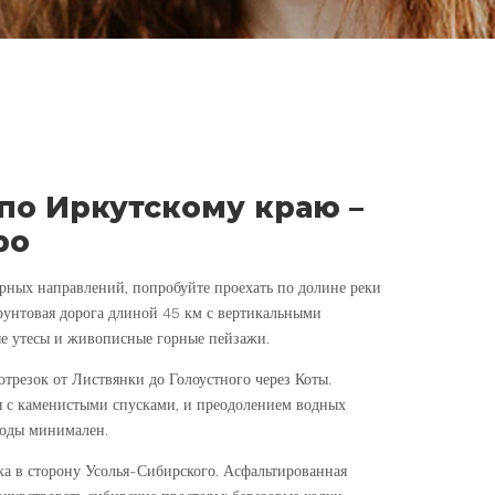
по Иркутскому краю –
ро
рных направлений, попробуйте проехать по долине реки
рунтовая дорога длиной 45 км с вертикальными
ые утесы и живописные горные пейзажи.
отрезок от Листвянки до Голоустного через Коты.
я с каменистыми спусками, и преодолением водных
воды минимален.
ка в сторону Усолья-Сибирского. Асфальтированная