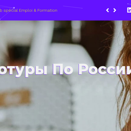
ars 2021, le Wagon Marseille s’engage pour plus de mixité dans
 du numérique
отуры По России