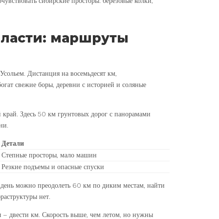
очувствовать сибирские просторы: березовые колки,
бласти: маршруты
Усольем. Дистанция на восемьдесят км,
огат свежие боры, деревни с историей и соляные
й край. Здесь 50 км грунтовых дорог с панорамами
ни.
Детали
Степные просторы, мало машин
Резкие подъемы и опасные спуски
 день можно преодолеть 60 км по диким местам, найти
раструктуры нет.
ы – двести км. Скорость выше, чем летом, но нужны