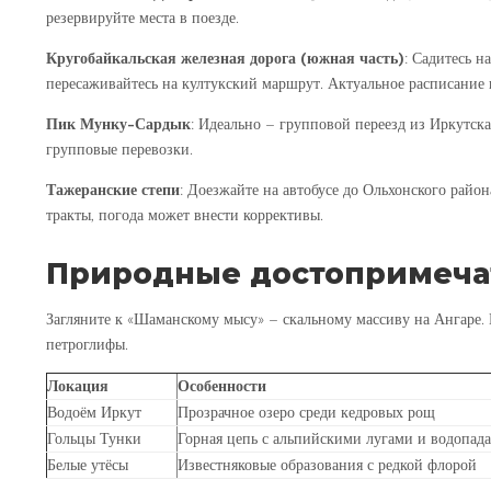
резервируйте места в поезде.
Кругобайкальская железная дорога (южная часть)
: Садитесь н
пересаживайтесь на култукский маршрут. Актуальное расписание 
Пик Мунку-Сардык
: Идеально – групповой переезд из Иркутск
групповые перевозки.
Тажеранские степи
: Доезжайте на автобусе до Ольхонского район
тракты, погода может внести коррективы.
Природные достопримеча
Загляните к «Шаманскому мысу» – скальному массиву на Ангаре. В
петроглифы.
Локация
Особенности
Водоём Иркут
Прозрачное озеро среди кедровых рощ
Гольцы Тунки
Горная цепь с альпийскими лугами и водопад
Белые утёсы
Известняковые образования с редкой флорой