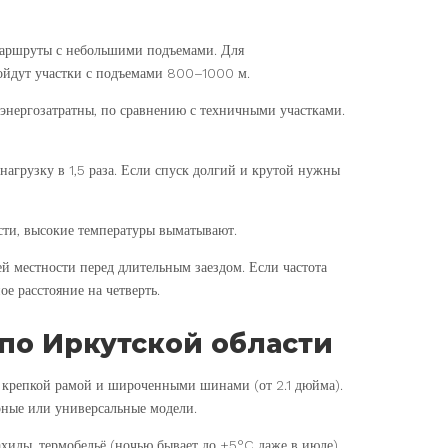
маршруты с небольшими подъемами. Для
дойдут участки с подъемами 800–1000 м.
 энергозатратны, по сравнению с техничными участками.
агрузку в 1,5 раза. Если спуск долгий и крутой нужны
ости, высокие температуры выматывают.
й местности перед длительным заездом. Если частота
ое расстояние на четверть.
по Иркутской области
 крепкой рамой и широченными шинами (от 2.1 дюйма).
рные или универсальные модели.
хилы, термобельё (ночью бывает до +5°C даже в июле).