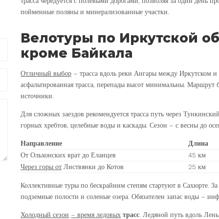
трасса чередуется с полевыми дорогами, позволяя за один день пр
пойменные поляны и минерализованные участки.
Велотуры по Иркутской о
кроме Байкала
Отличный выбор
– трасса вдоль реки Ангары между Иркутском и 
асфальтированная трасса, перепады высот минимальны. Маршрут б
источники.
Для сложных заездов рекомендуется трасса путь через Тункински
горных хребтов, целебные воды и каскады. Сезон – с весны до осе
Направление
Длина
От Ольхонских врат до Еланцев
45 км
Через горы от
Листвянки до Котов
25 км
Коллективные туры по бескрайним степям стартуют в Сахюрте. За
подземные полости и соленые озера. Обязателен запас воды – инф
Холодный сезон
– время ледовых
трасс
. Ледяной путь вдоль Лен