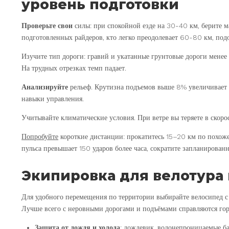
уровень подготовки
Проверьте свои
силы: при спокойной езде на 30-40 км, берите 
подготовленных райдеров, кто легко преодолевает 60-80 км, по
Изучите тип дороги: гравий и укатанные грунтовые дороги менее
На трудных отрезках темп падает.
Анализируйте
рельеф. Крутизна подъемов выше 8% увеличивает н
навыки управления.
Учитывайте климатические условия. При ветре вы теряете в скор
Попробуйте
короткие дистанции: прокатитесь 15–20 км по похоже
пульса превышает 150 ударов более часа, сократите запланированн
Экипировка для велотура 
Для удобного перемещения по территории выбирайте велосипед с
Лучше всего с неровными дорогами и подъёмами справляются го
Защита от дождя и холода
: дождевик, водонепроницаемые ба