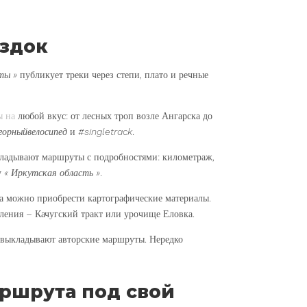
ездок
ты »
публикует треки через степи, плато и речные
ы на
любой вкус: от лесных троп возле Ангарска до
горныйвелосипед
и
#singletrack
.
ладывают маршруты с подробностями: километраж,
у
« Иркутская область »
.
а можно приобрести картографические материалы.
ления – Качугский тракт или урочище Еловка.
выкладывают авторские маршруты. Нередко
аршрута под свой