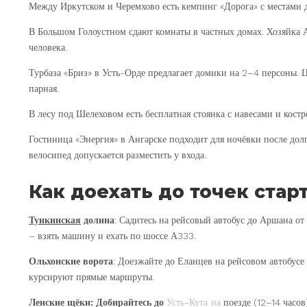
Между Иркутском и Черемхово есть кемпинг «Дорога» с местами д
В Большом Голоустном сдают комнаты в частных домах. Хозяйка А
человека.
Турбаза «Бриз» в Усть-Орде предлагает домики на 2–4 персоны. 
парная.
В лесу под Шелеховом есть бесплатная стоянка с навесами и кост
Гостиница «Энергия» в Ангарске подходит для ночёвки после дол
велосипед допускается разместить у входа.
Как доехать до точек стар
Тункинская
долина
: Садитесь на рейсовый автобус до Аршана от 
– взять машину и ехать по шоссе А333.
Ольхонские ворота
: Доезжайте до Еланцев на рейсовом автобусе 
курсируют прямые маршруты.
Ленские щёки
: Добирайтесь до
Усть-Кута на
поезде (12–14 часов