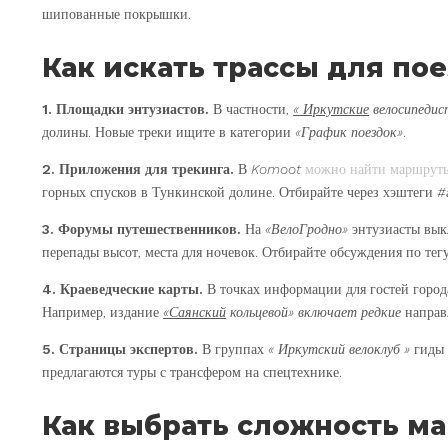
шипованные покрышки.
Как искать трассы для по
1. Площадки энтузиастов.
В частности,
« Иркутские
велосипедис
долины. Новые треки ищите в категории
«График поездок»
.
2. Приложения для трекинга.
В
Komoot
можно найти маршрут
горных спусков в Тункинской долине. Отбирайте через хэштеги
#
3. Форумы путешественников.
На
«ВелоГродно»
энтузиасты вык
перепады высот, места для ночевок. Отбирайте обсуждения по тег
4. Краеведческие карты.
В точках информации для гостей город
Например, издание
«Саянский
кольцевой»
включает редкие
направ
5. Страницы экспертов.
В группах
« Иркутский велоклуб »
гиды 
предлагаются туры с трансфером на спецтехнике.
Как выбрать сложность м