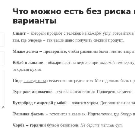
Что можно есть без риска
варианты
Симит
– который продают с тележек на каждом углу, готовится в
там, где очередь – так выше шанс получить свежий продукт.
Мидье долма
– проверяйте,
чтобы раковины были плотно закрыт
Кебаб в лаваше
– обжаривают на вертеле при высокой температур
открытая кухня.
Пиде
– следите за
свежестью ингредиентов. Мясо должно быть п
Турецкое мороженое
– густая консистенция. Проверенные места
Бутерброд с жареной рыбой
– ловится утром. Дополнительная з
Тушеная фасоль
– готовится в казанах
. Ищите точки, где блюдо 
Чорба
– горячий
бульон безопасен
.
Не берите теплый
суп.