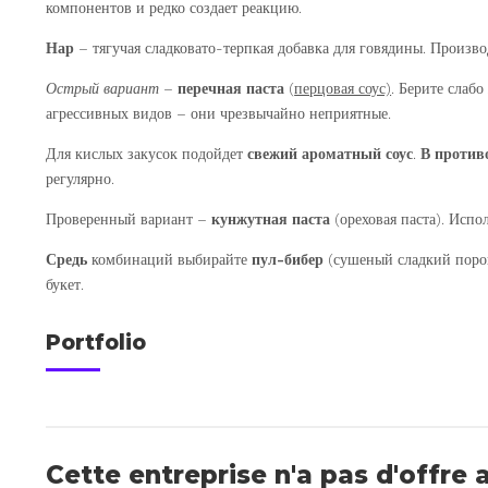
компонентов и редко создает реакцию.
Нар
– тягучая сладковато-терпкая добавка для говядины. Производ
Острый вариант
–
перечная паста
(
перцовая соус)
. Берите слаб
агрессивных видов – они чрезвычайно неприятные.
Для кислых закусок подойдет
свежий ароматный соус
.
В против
регулярно.
Проверенный вариант –
кунжутная паста
(ореховая паста). Испо
Средь
комбинаций выбирайте
пул-бибер
(сушеный сладкий порош
букет.
Portfolio
Cette entreprise n'a pas d'offre 