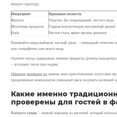
вязкую структуру.
Ингредиент
Признаки свежести
Фрукты
Упругие, без повреждений, чистого вида
Молочные продукты
Гладкая консистенция, кисловатый аромат
Рыба
Чистые глаза, яркие органы дыхания
Понюхайте перед выбором: кислый запах – очевидный симптом п
или специфично для своего вида.
Оцените холод содержания:
нежные продукты должны находиться 
– излучают тепло при подаче.
Обратите
внимание на
гигиену зоны
приготовления: отсутствие му
просроченных компонентов уменьшает риск получить несвежий е
Какие именно традиционн
проверены для гостей в 
Выберите
сумах
– свежий порошок из растений, который использу