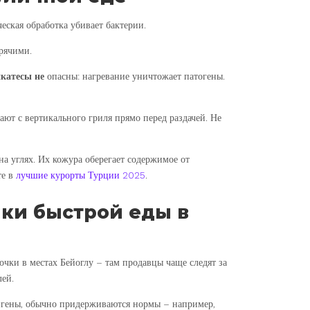
еская обработка убивает бактерии.
рячими.
икатесы не
опасны: нагревание уничтожает патогены.
зают с вертикального гриля прямо перед раздачей. Не
на углях. Их кожура оберегает содержимое от
те в
лучшие курорты Турции 2025
.
чки быстрой еды в
чки в местах Бейоглу – там продавцы чаще следят за
лей.
ригены, обычно придерживаются нормы – например,