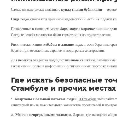
Самые низкие
риски связаны с
кунжутными
бубликами
– термич
Пиде
редко становятся причиной недомоганий, если их подают го
Пожаренные в кипящем масле
дары моря в
корочке
морские
дел
Следите, чтобы моллюски были герметичны до приготовления.
Риск интоксикации
кебабом в лаваше
падает, если баранина сре
берите приготовленных заранее и подогретых альтернатив.
Для перекуса без риска подойдут
печеные каштаны
, запеченные 
загрязнений. Больше информации о гигиеничных способах читай
Где искать безопасные то
Стамбуле и прочих местах
1. Кварталы с большой потоком людей.
В Стамбуле
выбирайте то
санитарией из-за значительного количества посетителей и контро
2. Места с непрерывными толпами.
Ларьки, где находятся або