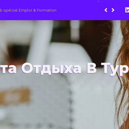
11 mars 2021, le Wagon Marseille s’engage pour plus de mixité dans
iers du numérique
та Отдыха В Ту