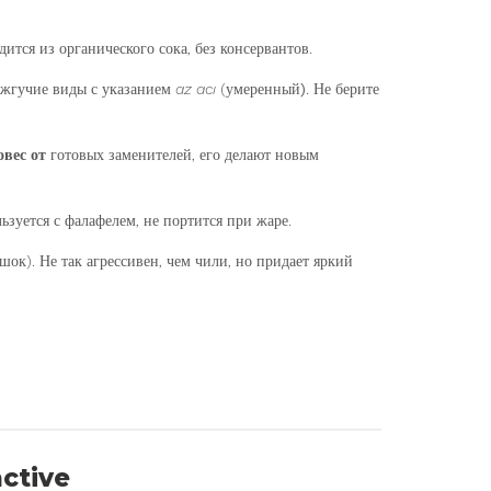
ится из органического сока, без консервантов.
о жгучие виды с указанием
az acı
(
умеренный)
. Не берите
овес от
готовых заменителей, его делают новым
льзуется с фалафелем, не портится при жаре.
ок). Не так агрессивен, чем чили, но придает яркий
active