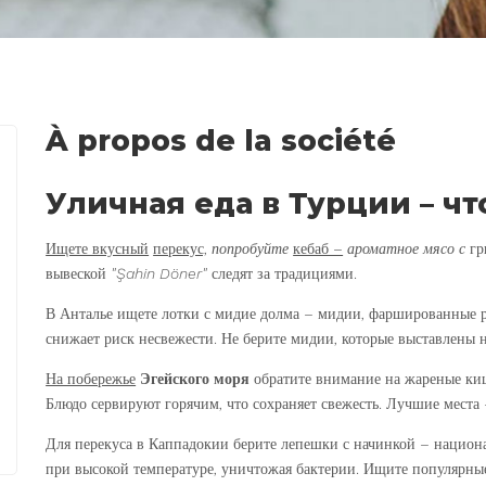
À propos de la société
Уличная еда в Турции – чт
Ищете вкусный
перекус,
попробуйте
кебаб –
ароматное мясо с
гр
вывеской
"Şahin Döner"
следят за традициями.
В Анталье ищете лотки с мидие долма – мидии, фаршированные ри
снижает риск несвежести. Не берите мидии, которые выставлены н
На побережье
Эгейского моря
обратите внимание на
жареные киш
Блюдо сервируют горячим, что сохраняет свежесть. Лучшие места
Для перекуса в Каппадокии берите лепешки с начинкой – национа
при высокой температуре, уничтожая бактерии. Ищите популярные 