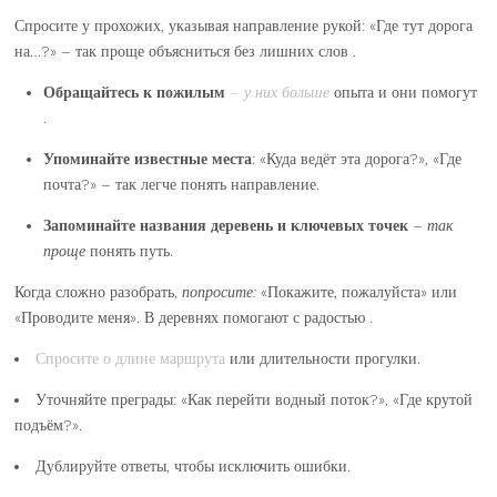
Спросите у прохожих, указывая направление рукой: «Где тут дорога
на…?» – так проще объясниться без лишних слов .
Обращайтесь к пожилым
– у них больше
опыта и они помогут
.
Упоминайте известные места
: «Куда ведёт эта дорога?», «Где
почта?» – так легче понять направление.
Запоминайте названия
деревень и ключевых точек
– так
проще
понять путь.
Когда сложно разобрать,
попросите:
«Покажите, пожалуйста» или
«Проводите меня». В деревнях помогают с радостью .
Спросите о длине маршрута
или длительности прогулки.
Уточняйте преграды: «Как перейти водный поток?», «Где крутой
подъём?».
Дублируйте ответы, чтобы исключить ошибки.