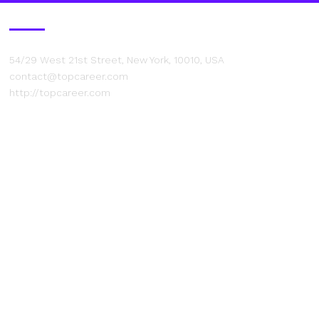
Contact Us
54/29 West 21st Street, New York, 10010, USA
contact@topcareer.com
http://topcareer.com