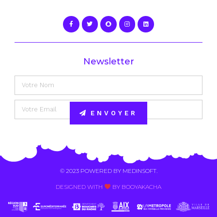
Newsletter
ENVOYER
Alternative:
© 2023 POWERED BY
MEDINSOFT
.
DESIGNED WITH
BY BOOYAKACHA​