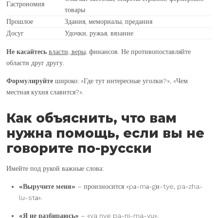
Гастрономия
товары
Прошлое
Здания, мемориалы, предания
Досуг
Удочки, ружья, вязание
Не касайтесь
власти, веры,
финансов. Не противопоставляйте
области друг другу.
Формулируйте
широко: «Где тут интересные уголки?», «Чем
местная кухня славится?».
Как объяснить, что вам
нужна помощь, если вы не
говорите по-русски
Имейте под рукой важные слова:
«Выручите меня»
– произносится «pа-mа-gи-tye, pa-zha-
lu-stа».
«Я не разбираюсь»
– «ya nye pa-ni-ma-yu».