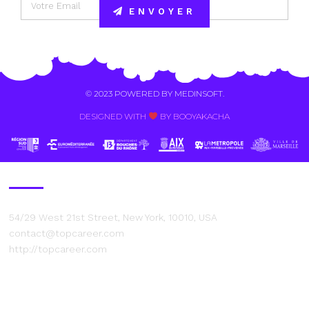
ENVOYER
Alternative:
© 2023 POWERED BY
MEDINSOFT
.
DESIGNED WITH
BY BOOYAKACHA​
Contact Us
54/29 West 21st Street, New York, 10010, USA
contact@topcareer.com
http://topcareer.com