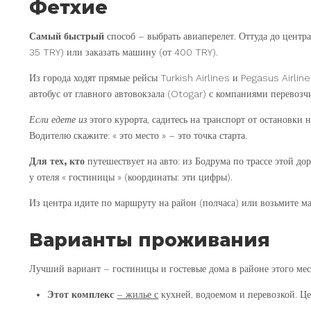
Фетхие
Самый быстрый
способ – выбрать авиаперелет. Оттуда до центра
35 TRY) или заказать машину (от 400 TRY).
Из города ходят прямые рейсы Turkish Airlines и Pegasus Airlin
автобус от главного автовокзала (Otogar) с компаниями перевозчи
Если едете из
этого курорта, садитесь на транспорт от остановки 
Водителю скажите: « это место » – это точка старта.
Для тех, кто
путешествует на авто: из Бодрума по трассе этой дор
у отеля « гостиницы » (координаты: эти цифры).
Из центра идите по маршруту на район (полчаса) или возьмите ма
Варианты проживания
Лучший вариант – гостиницы и гостевые дома в районе этого мест
Этот комплекс
– жилье с
кухней, водоемом и перевозкой. Це