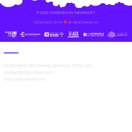
© 2023 POWERED BY
MEDINSOFT
.
DESIGNED WITH
BY BOOYAKACHA​
Contact Us
54/29 West 21st Street, New York, 10010, USA
contact@topcareer.com
http://topcareer.com