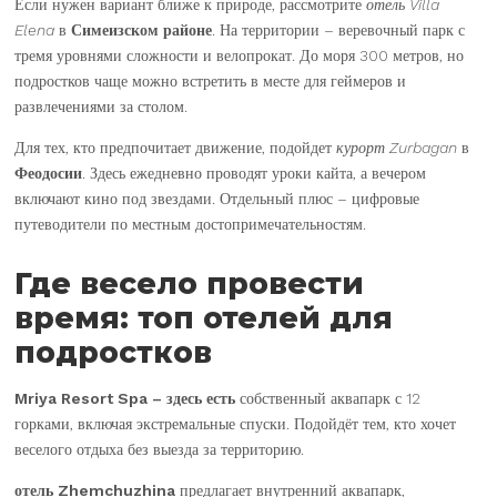
Если нужен вариант ближе к природе, рассмотрите
отель Villa
Elena
в
Симеизском районе
. На территории – веревочный парк с
тремя уровнями сложности и велопрокат. До моря 300 метров, но
подростков чаще можно встретить в месте для геймеров и
развлечениями за столом.
Для тех, кто предпочитает движение, подойдет
курорт Zurbagan
в
Феодосии
. Здесь ежедневно проводят уроки кайта, а вечером
включают кино под звездами. Отдельный плюс – цифровые
путеводители по местным достопримечательностям.
Где весело провести
время: топ отелей для
подростков
Mriya Resort Spa
– здесь есть
собственный аквапарк с 12
горками, включая экстремальные спуски. Подойдёт тем, кто хочет
веселого отдыха без выезда за территорию.
отель Zhemchuzhina
предлагает внутренний аквапарк,