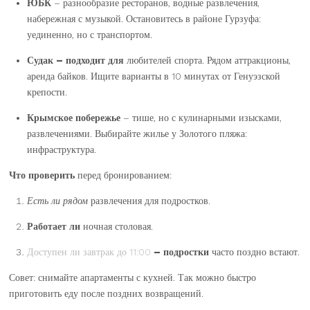
ЮБК
– разнообразие ресторанов, водные развлечения,
набережная с музыкой. Остановитесь в районе Гурзуфа:
уединенно, но с транспортом.
Судак
– подходит для
любителей спорта. Рядом аттракционы,
аренда байков. Ищите варианты в 10 минутах от Генуэзской
крепости.
Крымское побережье
– тише, но с кулинарными изысками,
развлечениями. Выбирайте жилье у Золотого пляжа:
инфраструктура.
Что проверить
перед бронированием:
Есть ли рядом
развлечения для подростков.
Работает ли
ночная столовая.
Доступен ли завтрак до 11:00
– подростки
часто поздно встают.
Совет: снимайте апартаменты с кухней. Так можно быстро
приготовить еду после поздних возвращений.