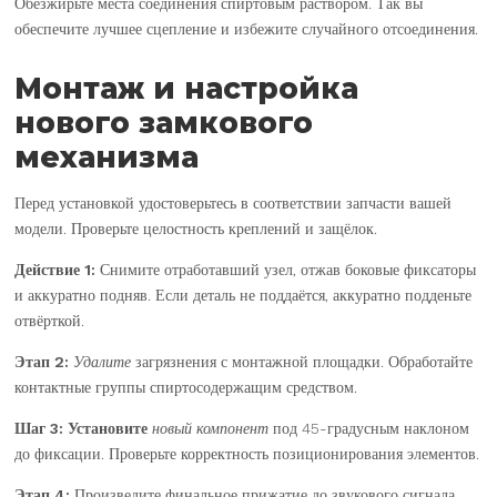
Обезжирьте места соединения спиртовым раствором. Так вы
обеспечите лучшее сцепление и избежите случайного отсоединения.
Монтаж и настройка
нового замкового
механизма
Перед
установкой удостоверьтесь
в соответствии запчасти вашей
модели. Проверьте целостность креплений и защёлок.
Действие 1:
Снимите отработавший узел, отжав боковые фиксаторы
и аккуратно подняв. Если деталь не поддаётся, аккуратно подденьте
отвёрткой.
Этап 2:
Удалите
загрязнения с монтажной площадки. Обработайте
контактные группы спиртосодержащим средством.
Шаг 3:
Установите
новый компонент
под 45-градусным наклоном
до фиксации. Проверьте корректность позиционирования элементов.
Этап 4:
Произведите финальное прижатие до звукового сигнала.