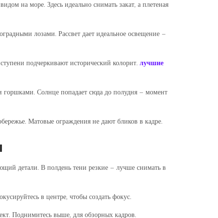
видом на море. Здесь идеально снимать закат, а плетеная
градными лозами. Рассвет дает идеальное освещение –
е ступени подчеркивают исторический колорит.
лучшие
 горшками. Солнце попадает сюда до полудня – момент
обережье. Матовые ограждения не дают бликов в кадре.
й
ающий детали. В полдень тени резкие – лучше снимать в
сируйтесь в центре, чтобы создать фокус.
ект. Поднимитесь выше, для обзорных кадров.