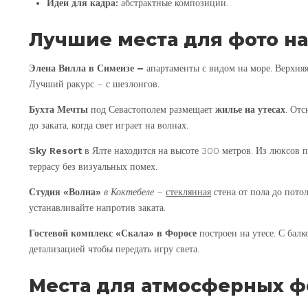
Идеи для кадра:
абстрактные композиции.
Лучшие места для фото на
Элена Вилла
в Симеизе –
апартаменты с видом на море. Верхня
Лучший ракурс – с шезлонгов.
Бухта Мечты
под Севастополем размещает
жилье на утесах
. Отс
до заката, когда свет играет на волнах.
Sky Resort
в Ялте находится на высоте 300 метров. Из люксов п
террасу без визуальных помех.
Студия «Волна»
в Коктебеле –
стеклянная
стена от пола до пото
устанавливайте напротив заката.
Гостевой комплекс «Скала»
в Форосе
построен на утесе. С бал
детализацией чтобы передать игру света.
Места для атмосферных ф