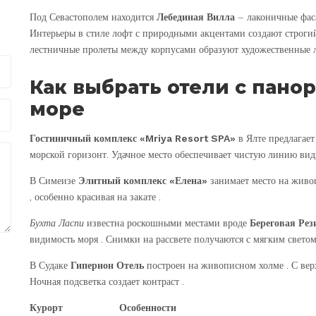
Под Севастополем находится
Лебединая Вилла
– лаконичные фас
Интерьеры в стиле лофт с природными акцентами создают строгий
лестничные пролеты между корпусами образуют художественные 
Как выбрать отели с пан
море
Гостиничный комплекс «Mriya Resort SPA»
в Ялте предлагает
морской горизонт. Удачное место обеспечивает чистую линию вид
В Симеизе
Элитный комплекс «Елена»
занимает место на живо
, особенно красивая на закате .
Бухта Ласпи
известна роскошными местами вроде
Береговая Рез
видимость моря . Снимки на рассвете получаются с мягким светом
В Судаке
Гиперион Отель
построен на живописном холме . С верх
Ночная подсветка создает контраст .
Курорт
Особенности