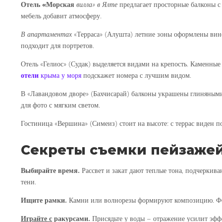
Отель «Морская
вилла» в Ялте
предлагает просторные балконы с 
мебель добавит атмосферу.
В апартаментах
«Терраса» (Алушта) летние зоны оформлены вино
подходит для портретов.
Отель «Гелиос» (Судак) выделяется видами на крепость. Каменны
отели
крыма у моря
подскажет номера с лучшим видом.
В «Лавандовом дворе» (Бахчисарай) балконы украшены глиняными
для фото с мягким светом.
Гостиница «Вершина» (Симеиз) стоит на высоте: с террас виден п
Секреты съемки пейзаже
Выбирайте время.
Рассвет и закат дают теплые тона, подчеркив
тени.
Ищите рамки.
Камни или волнорезы формируют композицию. Фоку
Играйте с
ракурсами.
Присядьте у воды – отражение усилит эфф