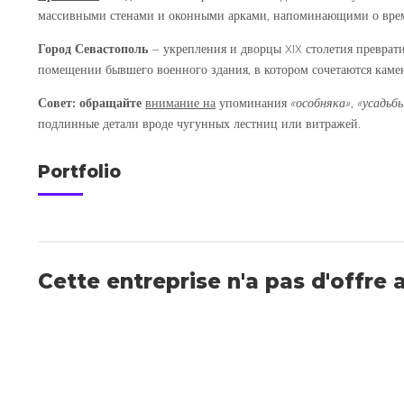
массивными стенами и оконными арками, напоминающими о врем
Город Севастополь
– укрепления и дворцы XIX столетия преврат
помещении бывшего военного здания, в котором сочетаются каме
Совет:
обращайте
внимание на
упоминания
«особняка»
,
«усадьб
подлинные детали вроде чугунных лестниц или витражей.
Portfolio
Cette entreprise n'a pas d'offre 