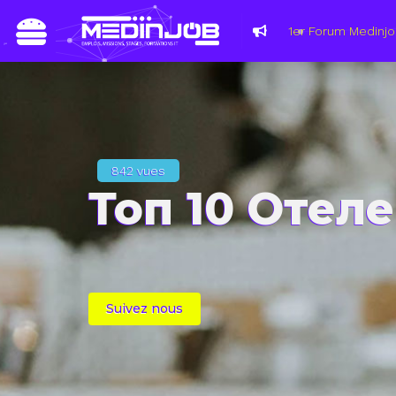
Du 8 au 11 mars
les métiers du
842 vues
Топ 10 Отел
Suivez nous