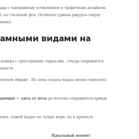
ады с панорамным остеклением и графичным дизайном.
, но стильный фон. Особенно удачны ракурсы сверху :
линии.
орамными видами на
 номера с просторными террасами , откуда открывается
имости .
писном обрыве . Из зоны отдыха видна линия горизонта
иденция
– здесь от пола
до потолка открывается прямая
 .
них этажей видно не только море, но и крепость .
Идеальный момент