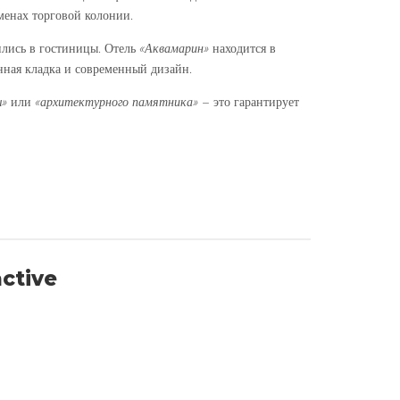
енах торговой колонии.
ились в гостиницы. Отель
«Аквамарин»
находится в
нная кладка и современный дизайн.
ы»
или
«архитектурного
памятника»
– это гарантирует
active