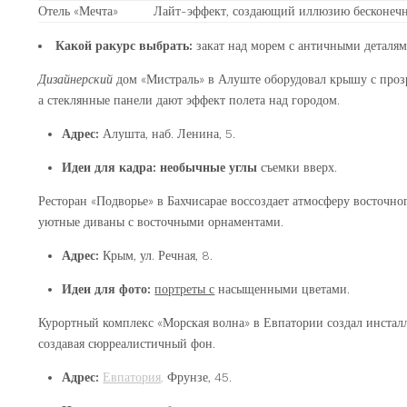
Отель «Мечта»
Лайт-эффект, создающий иллюзию бесконеч
Какой ракурс выбрать:
закат над морем с античными деталям
Дизайнерский
дом «Мистраль» в Алуште оборудовал крышу с проз
а стеклянные панели дают эффект полета над городом.
Адрес:
Алушта, наб. Ленина, 5.
Идеи для кадра:
необычные углы
съемки вверх.
Ресторан «Подворье» в Бахчисарае воссоздает атмосферу восточног
уютные диваны с восточными орнаментами.
Адрес:
Крым, ул. Речная, 8.
Идеи для фото:
портреты с
насыщенными цветами.
Курортный комплекс «Морская волна» в Евпатории создал инста
создавая сюрреалистичный фон.
Адрес:
Евпатория,
Фрунзе, 45.