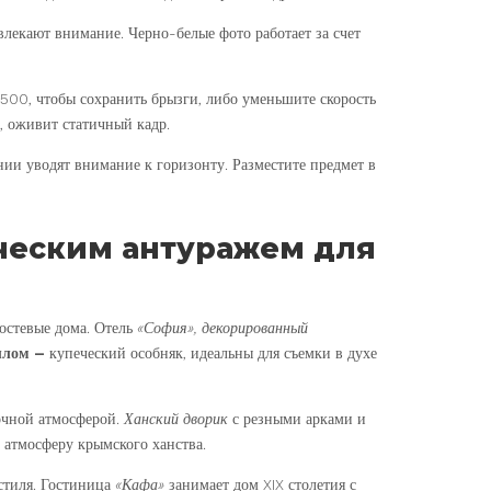
лекают внимание. Черно-белые фото работает за счет
500, чтобы сохранить брызги, либо уменьшите скорость
у, оживит статичный кадр.
ии уводят внимание к горизонту. Разместите предмет в
ическим антуражем для
гостевые дома. Отель
«София»
, декорированный
шлом –
купеческий особняк, идеальны для съемки в духе
точной атмосферой.
Ханский дворик
с резными арками и
 атмосферу крымского ханства.
стиля. Гостиница
«Кафа»
занимает дом XIX столетия с