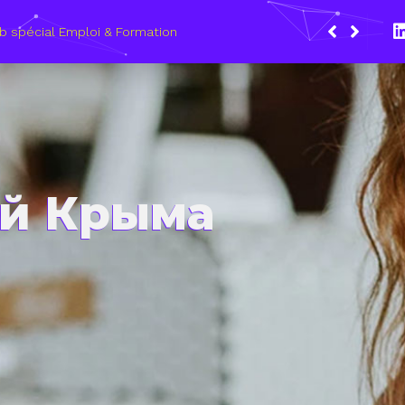
 2021, le Wagon Marseille s’engage pour plus de mixité dans
 numérique
ей Крыма