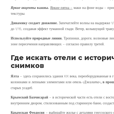
Яркие акценты
важны.
Яркие пятна –
маки на фоне воды – прив
текстуры.
Динамику создает движение.
Запечатлейте волны на выдержке 1/
до 1/15, создавая эффект туманной глади. Ветер, колышущий трав
Используйте природные линии.
Тропинки, дороги, волновые лин
зоне пересечения направляющих – согласно правилу третей.
Где искать отели с истор
снимков
Ялта
– здесь сохранились здания XIX века, переоборудованные в 
колоннами и лепными элементами или
отель «Джалита»
, в про
старых усадеб.
Крымский Бахчисарай
– в исторической части есть отели с вос
внутренним двором, стилизованным под старинную баню, создаст
Крымская
Феодосия
– выбирайте жилье с деталями генуэзского 