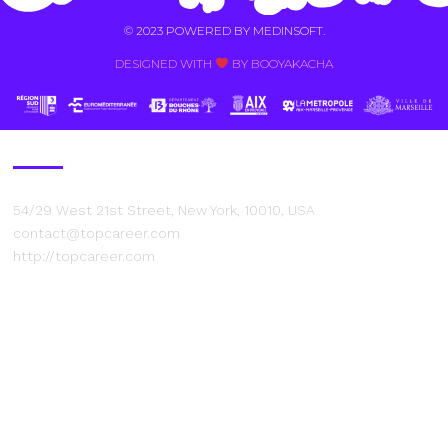
© 2023 POWERED BY
MEDINSOFT
.
DESIGNED WITH
BY BOOYAKACHA​
Contact Us
54/29 West 21st Street, New York, 10010, USA
contact@topcareer.com
http://topcareer.com