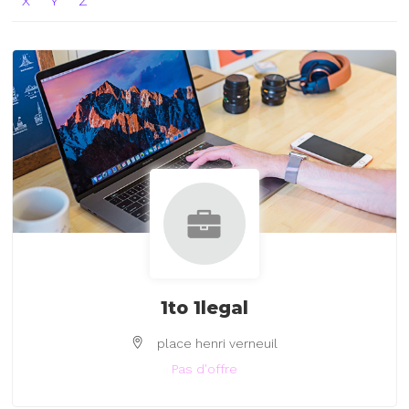
X
Y
Z
1to 1legal
place henri verneuil
Pas d'offre